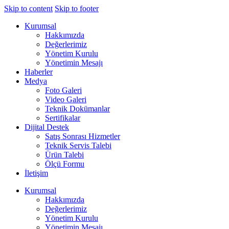
Skip to content
Skip to footer
Kurumsal
Hakkımızda
Değerlerimiz
Yönetim Kurulu
Yönetimin Mesajı
Haberler
Medya
Foto Galeri
Video Galeri
Teknik Dokümanlar
Sertifikalar
Dijital Destek
Satış Sonrası Hizmetler
Teknik Servis Talebi
Ürün Talebi
Ölçü Formu
İletişim
Kurumsal
Hakkımızda
Değerlerimiz
Yönetim Kurulu
Yönetimin Mesajı