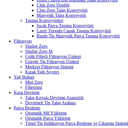
Chip Zero Double
Chip Zero Talaş Konveyörü
Manyetik Talaş Konveyörü
Taşıma Konveyörleri
Sıcak Parça Taşıma Konveyörü
Lazer Tezgahı Çapak Taşıma Konveyörü
Bantlı Tip Manyetik Parça Taşıma Konveyörü
Filtrasyon
Sludge Zero
Sludge Zero M
Çelik Filtreli Filtrasyon Ünitesi
Gravite Tip Filtrasyon Ünitesi
Merkezi Filtrasyon Sistemi
Kızak Yağı Sıyırıcı
Yağ Buharı
Mist Zero
Filtermist
Kasa Devirme
Talaş Kovası Devirme Asansörü
Devirmeli Tip Talaş Arabası
Parça Besleme
Otomatik Mil Yükleme
Otomatik Parça Yükleme
Tünel Tip İndüksiyon Parça Besleme ve Çıkarma Sisteml