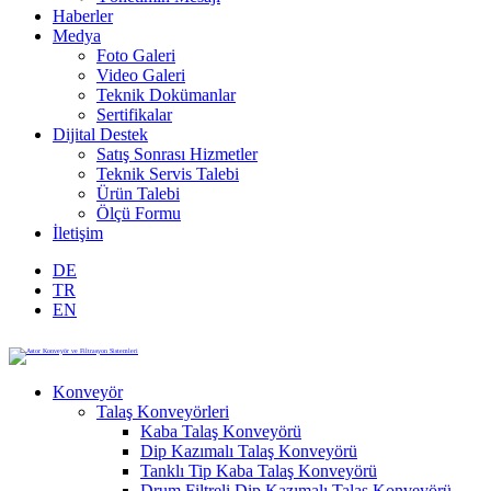
Haberler
Medya
Foto Galeri
Video Galeri
Teknik Dokümanlar
Sertifikalar
Dijital Destek
Satış Sonrası Hizmetler
Teknik Servis Talebi
Ürün Talebi
Ölçü Formu
İletişim
DE
TR
EN
Konveyör
Talaş Konveyörleri
Kaba Talaş Konveyörü
Dip Kazımalı Talaş Konveyörü
Tanklı Tip Kaba Talaş Konveyörü
Drum Filtreli Dip Kazımalı Talaş Konveyörü